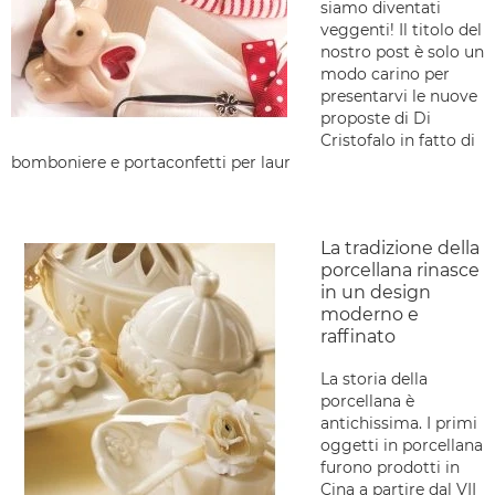
siamo diventati
veggenti! Il titolo del
nostro post è solo un
modo carino per
presentarvi le nuove
proposte di Di
Cristofalo in fatto di
bomboniere e portaconfetti per laur
La tradizione della
porcellana rinasce
in un design
moderno e
raffinato
La storia della
porcellana è
antichissima. I primi
oggetti in porcellana
furono prodotti in
Cina a partire dal VII