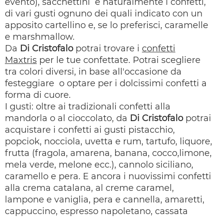
evento), sacchettini e naturalmente i confetti,
di vari gusti ognuno dei quali indicato con un
apposito cartellino e, se lo preferisci, caramelle
e marshmallow.
Da
Di Cristofalo
potrai trovare i
confetti
Maxtris
per le tue confettate. Potrai scegliere
tra colori diversi, in base all'occasione da
festeggiare o optare per i dolcissimi confetti a
forma di cuore.
I gusti: oltre ai tradizionali confetti alla
mandorla o al cioccolato, da
Di Cristofalo
potrai
acquistare i confetti ai gusti pistacchio,
popciok, nocciola, uvetta e rum, tartufo, liquore,
frutta (fragola, amarena, banana, cocco,limone,
mela verde, melone ecc.), cannolo siciliano,
caramello e pera. E ancora i nuovissimi confetti
alla crema catalana, al creme caramel,
lampone e vaniglia, pera e cannella, amaretti,
cappuccino, espresso napoletano, cassata