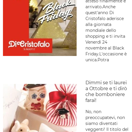
atteso finalmente è
arrivato.Anche
quest'anno Di
Cristofalo aderisce
alla giornata
mondiale dello
shopping e ti invita
Venerdì 24
novembre al Black
Friday.L'occasione è
unica.Potra
Dimmi se ti laurei
a Ottobre e ti dirò
che bomboniere
farai!
No, non
preoccupatevi, non
siamo diventati
veggenti! Il titolo del