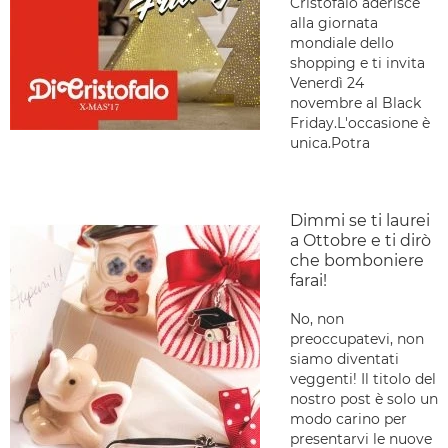
Cristofalo aderisce
alla giornata
mondiale dello
shopping e ti invita
Venerdì 24
novembre al Black
Friday.L'occasione è
unica.Potra
Dimmi se ti laurei
a Ottobre e ti dirò
che bomboniere
farai!
No, non
preoccupatevi, non
siamo diventati
veggenti! Il titolo del
nostro post è solo un
modo carino per
presentarvi le nuove