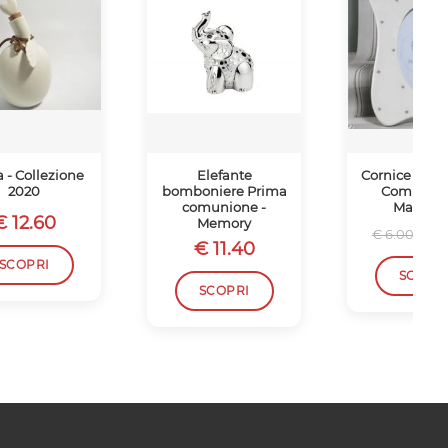
a - Collezione
Elefante
Cornice con F
2020
bomboniere Prima
Comunion
comunione -
Mandorl
€ 12.60
Memory
€ 
€ 6.00
€ 11.40
SCOPRI
SCOPR
SCOPRI