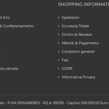
SHOPPING INFORMAT
l Sito
Spedizioni
di Confezionamento
Sicurezza Totale
Diritto di Recesso
Metodi di Pagamento
e
Condizioni generali
i
Faq
più cercate
GDPR
Informativa Privacy
alo
- P.IVA 00104080825 - R.E.A. 89239 - Cap.Soc.100.000,00 Euro