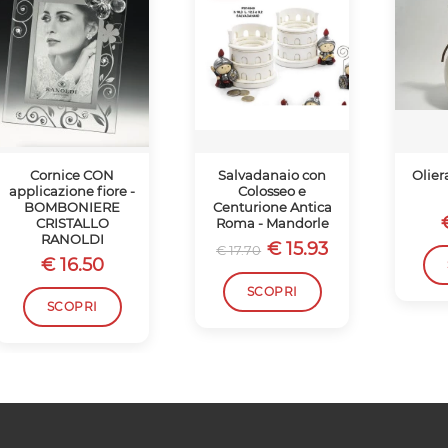
Cornice CON
Salvadanaio con
Olier
applicazione fiore -
Colosseo e
BOMBONIERE
Centurione Antica
CRISTALLO
Roma - Mandorle
RANOLDI
€ 15.93
€ 17.70
€ 16.50
SCOPRI
SCOPRI