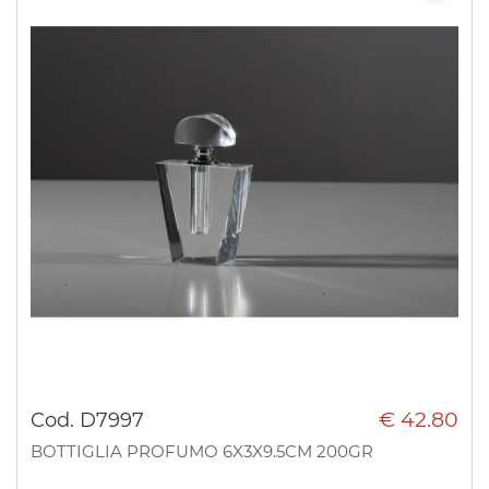
€ 42.80
Cod. D7997
BOTTIGLIA PROFUMO 6X3X9.5CM 200GR