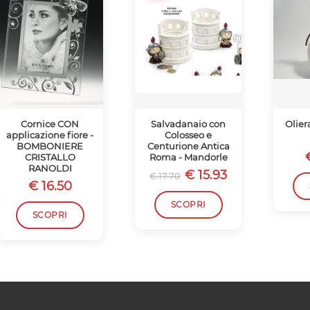
Cornice CON
Salvadanaio con
Olier
applicazione fiore -
Colosseo e
BOMBONIERE
Centurione Antica
CRISTALLO
Roma - Mandorle
RANOLDI
€ 15.93
€ 17.70
€ 16.50
SCOPRI
SCOPRI