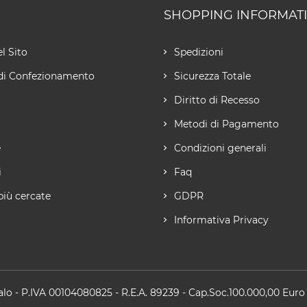
SHOPPING INFORMAT
l Sito
Spedizioni
di Confezionamento
Sicurezza Totale
Diritto di Recesso
Metodi di Pagamento
e
Condizioni generali
i
Faq
più cercate
GDPR
Informativa Privacy
alo
- P.IVA 00104080825 - R.E.A. 89239 - Cap.Soc.100.000,00 Euro