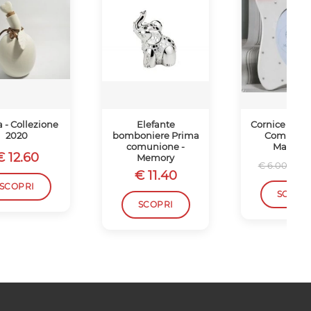
a - Collezione
Elefante
Cornice con F
2020
bomboniere Prima
Comunion
comunione -
Mandorl
€ 12.60
Memory
€ 
€ 6.00
€ 11.40
SCOPRI
SCOPR
SCOPRI