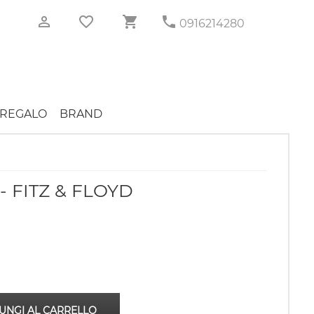
0916214280
REGALO
BRAND
 FITZ & FLOYD
UNGI AL CARRELLO