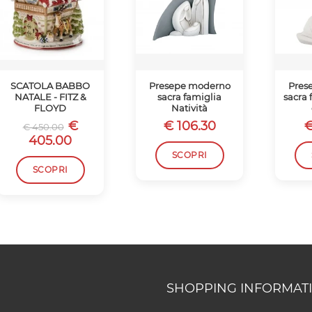
SCATOLA BABBO
Presepe moderno
Pres
NATALE - FITZ &
sacra famiglia
sacra 
FLOYD
Natività
€
€ 106.30
€
€ 450.00
405.00
SCOPRI
SCOPRI
SHOPPING INFORMAT