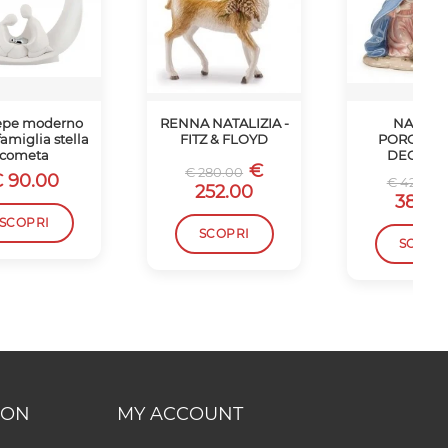
epe moderno
RENNA NATALIZIA -
NATIVIT
famiglia stella
FITZ & FLOYD
PORCELL
cometa
DECORA
€
€ 280.00
 90.00
€ 427.50
252.00
384.7
SCOPRI
SCOPRI
SCOPR
ION
MY ACCOUNT