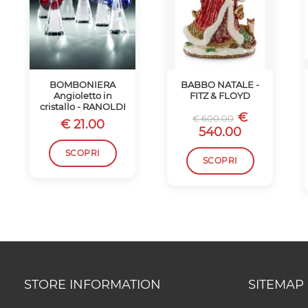
BOMBONIERA
BABBO NATALE -
Angioletto in
FITZ & FLOYD
cristallo - RANOLDI
€
€ 600.00
€ 21.00
540.00
SCOPRI
SCOPRI
STORE INFORMATION
SITEMAP