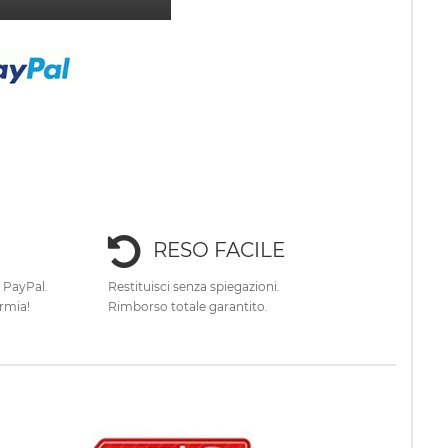
RESO FACILE
e PayPal.
Restituisci senza spiegazioni.
rmia!
Rimborso totale garantito.