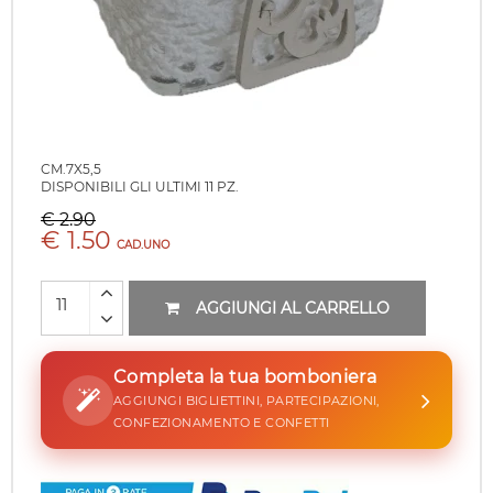
CM.7X5,5
DISPONIBILI GLI ULTIMI 11 PZ.
€ 2.90
€ 1.50
CAD.UNO
AGGIUNGI AL CARRELLO
Completa la tua bomboniera
AGGIUNGI BIGLIETTINI, PARTECIPAZIONI,
CONFEZIONAMENTO E CONFETTI