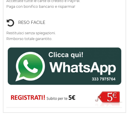
Accettate tutte le carte di credito e PayPal.
Paga con bonifico bancario e risparmia!
RESO FACILE
Restituisci senza spiegazioni.
Rimborso totale garantito.