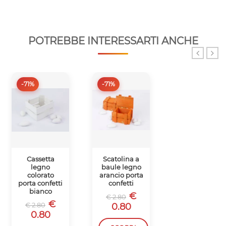
POTREBBE INTERESSARTI ANCHE
-71%
-71%
-71%
Cassetta
Scatolina a
Bauletto
legno
baule legno
legno
colorato
arancio porta
colorato
porta confetti
confetti
porta confetti
bianco
bianco
€
€ 2.80
€
€
€ 2.80
€ 2.80
0.80
0.80
0.80