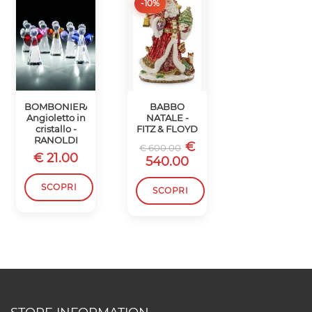
-10%
-10%
BOMBONIERA
BABBO
SCATOLA
Angioletto in
NATALE -
BABBO
cristallo -
FITZ & FLOYD
NATALE -
RANOLDI
FITZ & FLOYD
€
€ 600.00
€ 21.00
€
€ 450.00
540.00
405.00
SCOPRI
SCOPRI
SCOPRI