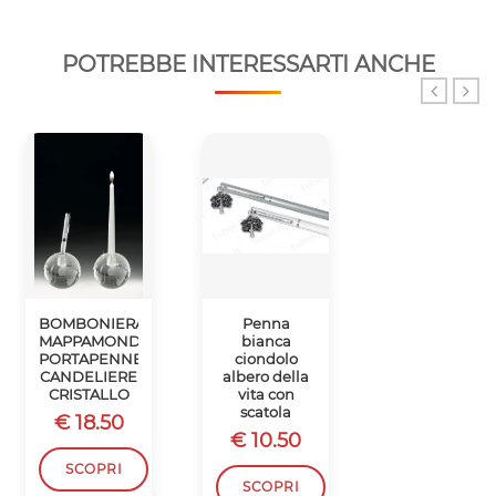
POTREBBE INTERESSARTI ANCHE
BOMBONIERA
Penna
Penna
MAPPAMONDO
bianca
argento
PORTAPENNE
ciondolo
ciondolo
CANDELIERE
albero della
albero della
CRISTALLO
vita con
vita con
scatola
scatola
€ 18.50
€ 10.50
€ 10.50
SCOPRI
SCOPRI
SCOPRI