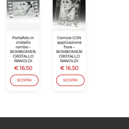
Portafoto in
Cornice CON
Cornice
cristallo
applicazione
portafoto in
rombo -
fiore -
cristallo
BOMBONIERA
BOMBONIERE
diamante -
CRISTALLO
CRISTALLO
RANOLDI
RANOLDI
RANOLDI
BOMBONIER
€ 16.50
€ 16.50
€ 20.60
SCOPRI
SCOPRI
SCOPRI