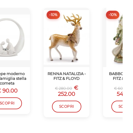
-10%
-10%
epe moderno
RENNA NATALIZIA -
BABBO NAT
famiglia stella
FITZ & FLOYD
FITZ & FL
cometa
€
€ 280.00
€ 600.00
 90.00
252.00
540.0
SCOPRI
SCOPRI
SCOPR