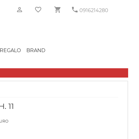
0916214280
REGALO
BRAND
. 11
PURO