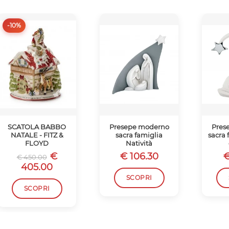
-10%
SCATOLA BABBO
Presepe moderno
Pres
NATALE - FITZ &
sacra famiglia
sacra 
FLOYD
Natività
€
€ 106.30
€
€ 450.00
405.00
SCOPRI
SCOPRI