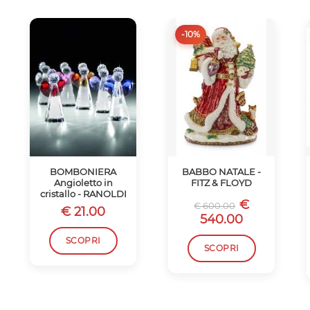
-10%
BOMBONIERA
BABBO NATALE -
Angioletto in
FITZ & FLOYD
cristallo - RANOLDI
€
€ 600.00
€ 21.00
540.00
SCOPRI
SCOPRI