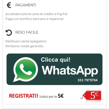
PAGAMENTI
Accettate tutte le carte di credito e PayPal.
Paga con bonifico bancario e risparmia!
RESO FACILE
Restituisci senza spiegazioni.
Rimborso totale garantito.