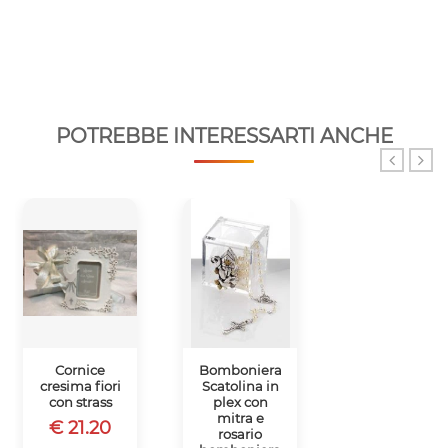
POTREBBE INTERESSARTI ANCHE
Cornice
Bomboniera
Bomboniera
cresima fiori
Scatolina in
cresima croce
con strass
plex con
cuore
mitra e
€ 21.20
€ 11.80
rosario