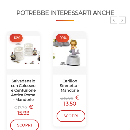
POTREBBE INTERESSARTI ANCHE
-10%
-10%
Salvadanaio
Carillon
GIOSTRA
con Colosseo
Sirenetta -
CARILLON
e Centurione
Mandorle
CON FIORI
Antica Roma
ROSA
€
€ 15.00
- Mandorle
€ 36.50
13.50
€
€ 17.70
15.93
SCOPRI
SCOPRI
SCOPRI