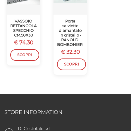
VASSOIO
Porta
VASSOIO
RETTANGOLARE
salviette
SPECCHIO
SPECCHIO
diamantato
CON GEMME
CM.50X30
in cristallo -
- RANOLDI
RANOLDI
€ 74.30
€ 34.80
BOMBONIERE
€ 32.30
SCOPRI
SCOPRI
SCOPRI
STORE INFORMATION
Di Cristofalo srl