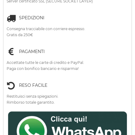
Server certificato SSL (SECURE SOCKET LAYER)
SPEDIZIONI
Consegna tracciabile con corriere espresso.
Gratis da 250€
PAGAMENTI
Accettate tutte le carte di credito e PayPal.
Paga con bonifico bancario e risparmia!
RESO FACILE
Restituisci senza spiegazioni.
Rimborso totale garantito.