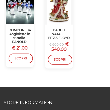
BOMBONIERA
BABBO
SCATOLA
Angioletto in
NATALE -
BABBO
cristallo -
FITZ & FLOYD
NATALE -
RANOLDI
FITZ & FLOYD
€
€ 600.00
€ 21.00
€
€ 450.00
540.00
405.00
SCOPRI
SCOPRI
SCOPRI
STORE INFORMATION