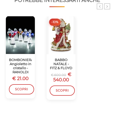
POTREBBE INTERESSARTI ANCHE
-10%
-10%
BOMBONIERA
BABBO
SCATOLA
Angioletto in
NATALE -
BABBO
cristallo -
FITZ & FLOYD
NATALE -
RANOLDI
FITZ & FLOYD
€
€ 600.00
€ 21.00
€
€ 450.00
540.00
405.00
SCOPRI
SCOPRI
SCOPRI