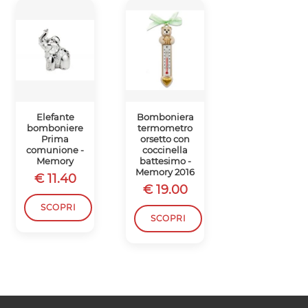
Elefante
Bomboniera
Bomboniera
bomboniere
termometro
orsetto porta
Prima
orsetto con
post-it
comunione -
coccinella
nascita
Memory
battesimo -
battesimo -
Memory 2016
Memory 2016
€ 11.40
€ 19.00
€ 18.50
SCOPRI
SCOPRI
SCOPRI