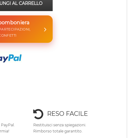
UNGI AL CARRELLO
 bomboniera
 PARTECIPAZIONI,
CONFETTI
RESO FACILE
e PayPal.
Restituisci senza spiegazioni.
rmia!
Rimborso totale garantito.