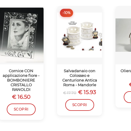
-10%
Cornice CON
Salvadanaio con
Olier
applicazione fiore -
Colosseo e
BOMBONIERE
Centurione Antica
CRISTALLO
Roma - Mandorle
RANOLDI
€ 15.93
€ 17.70
€ 16.50
SCOPRI
SCOPRI