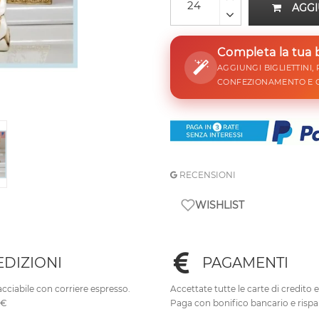
AGGI
Completa la tua
AGGIUNGI BIGLIETTINI,
CONFEZIONAMENTO E 
RECENSIONI
WISHLIST
EDIZIONI
PAGAMENTI
cciabile con corriere espresso.
Accettate tutte le carte di credito 
0€
Paga con bonifico bancario e rispa