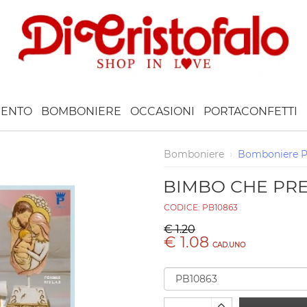
ENTO
BOMBONIERE
OCCASIONI
PORTACONFETTI
Bomboniere
›
Bomboniere 
BIMBO CHE PRE
CODICE:
PB10863
€ 1.20
€ 1.08
CAD.UNO