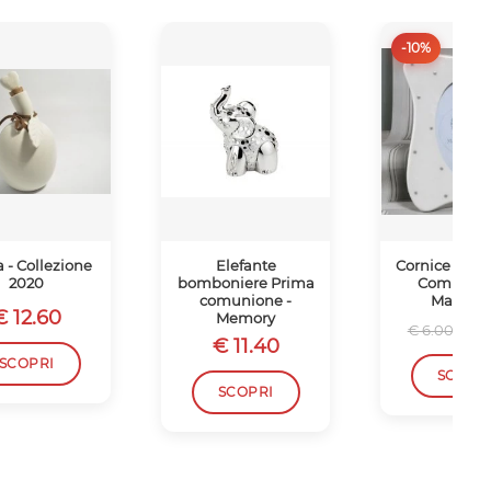
-10%
a - Collezione
Elefante
Cornice con F
2020
bomboniere Prima
Comunion
comunione -
Mandorl
€ 12.60
Memory
€ 
€ 6.00
€ 11.40
SCOPRI
SCOPR
SCOPRI