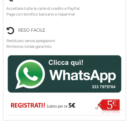
Accettate tutte le carte di credito e PayPal.
Paga con bonifico bancario e risparmia!
RESO FACILE
Restituisci senza spiegazioni.
Rimborso totale garantito.