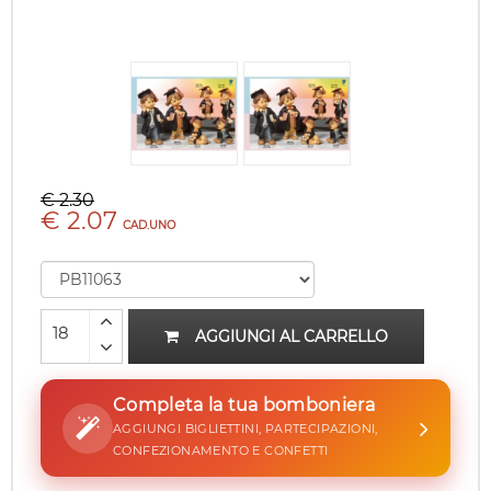
€ 2.30
€ 2.07
CAD.UNO
AGGIUNGI AL CARRELLO
Completa la tua bomboniera
AGGIUNGI BIGLIETTINI, PARTECIPAZIONI,
CONFEZIONAMENTO E CONFETTI