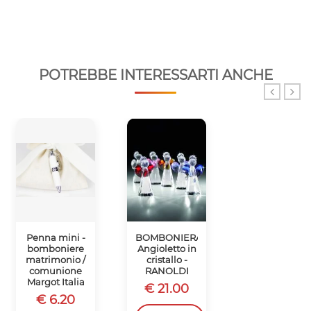
POTREBBE INTERESSARTI ANCHE
Penna mini -
BOMBONIERA
Cornice CON
bomboniere
Angioletto in
applicazione
matrimonio /
cristallo -
fiore -
comunione
RANOLDI
BOMBONIER
Margot Italia
CRISTALLO
€ 21.00
RANOLDI
€ 6.20
€ 16.50