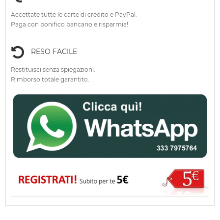
Accettate tutte le carte di credito e PayPal.
Paga con bonifico bancario e risparmia!
RESO FACILE
Restituisci senza spiegazioni.
Rimborso totale garantito.