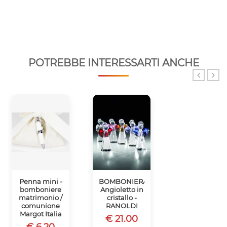
POTREBBE INTERESSARTI ANCHE
Penna mini -
BOMBONIERA
Cornice CON
bomboniere
Angioletto in
applicazione
matrimonio /
cristallo -
fiore -
comunione
RANOLDI
BOMBONIER
Margot Italia
CRISTALLO
€ 21.00
RANOLDI
€ 6.20