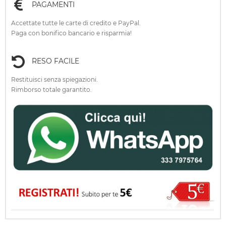
PAGAMENTI
Accettate tutte le carte di credito e PayPal.
Paga con bonifico bancario e risparmia!
RESO FACILE
Restituisci senza spiegazioni.
Rimborso totale garantito.