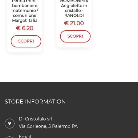
Penna mini -
BOMBONIERA
Cornice CON
bomboniere
Angioletto in
applicazione
matrimonio /
cristallo -
fiore -
comunione
RANOLDI
BOMBONIER
Margot Italia
CRISTALLO
€ 21.00
RANOLDI
€ 6.20
€ 16.50
SCOPRI
SCOPRI
SCOPRI
STORE INFORMATION
Di Cristofalo srl
Via Corleone, 5 Palermo PA
Email