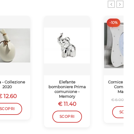
-10%
a - Collezione
Elefante
Cornice con F
2020
bomboniere Prima
Comunion
comunione -
Mandorl
€ 12.60
Memory
€ 
€ 6.00
€ 11.40
SCOPRI
SCOPR
SCOPRI