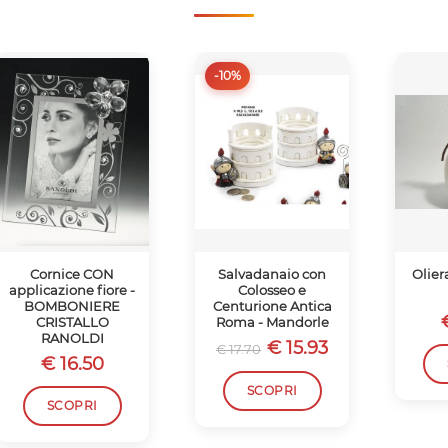
-10%
Cornice CON
Salvadanaio con
Olier
applicazione fiore -
Colosseo e
BOMBONIERE
Centurione Antica
CRISTALLO
Roma - Mandorle
RANOLDI
€ 15.93
€ 17.70
€ 16.50
SCOPRI
SCOPRI