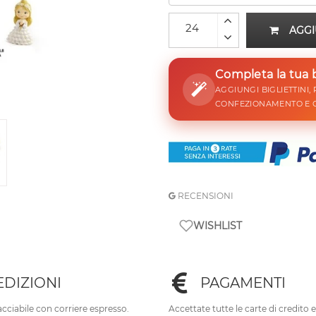
AGGI
Completa la tua
AGGIUNGI BIGLIETTINI,
CONFEZIONAMENTO E 
RECENSIONI
WISHLIST
EDIZIONI
PAGAMENTI
cciabile con corriere espresso.
Accettate tutte le carte di credito 