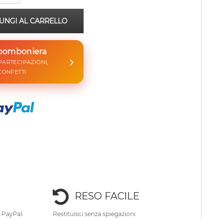
UNGI AL CARRELLO
 bomboniera
 PARTECIPAZIONI,
CONFETTI
RESO FACILE
e PayPal.
Restituisci senza spiegazioni.