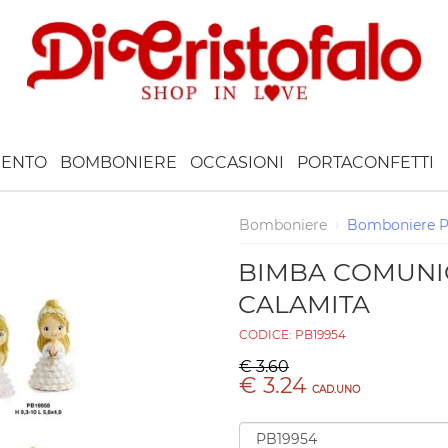
ENTO
BOMBONIERE
OCCASIONI
PORTACONFETTI
Bomboniere
›
Bomboniere 
BIMBA COMUNICA
CALAMITA
CODICE:
PB19954
€ 3.60
€ 3.24
CAD.UNO