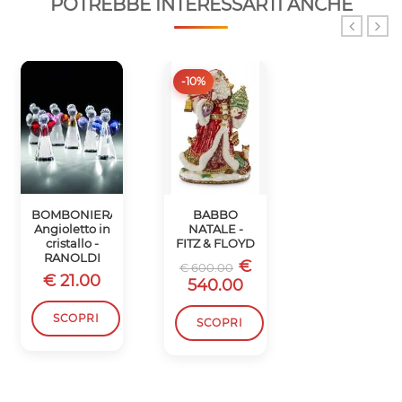
POTREBBE INTERESSARTI ANCHE
-10%
-10%
BOMBONIERA
BABBO
SCATOLA
Angioletto in
NATALE -
BABBO
cristallo -
FITZ & FLOYD
NATALE -
RANOLDI
FITZ & FLOYD
€
€ 600.00
€ 21.00
€
€ 450.00
540.00
405.00
SCOPRI
SCOPRI
SCOPRI