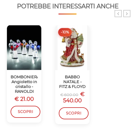
POTREBBE INTERESSARTI ANCHE
-10%
-10%
BOMBONIERA
BABBO
SCATOLA
Angioletto in
NATALE -
BABBO
cristallo -
FITZ & FLOYD
NATALE -
RANOLDI
FITZ & FLOYD
€
€ 600.00
€ 21.00
€
€ 450.00
540.00
405.00
SCOPRI
SCOPRI
SCOPRI