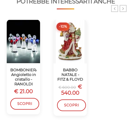
POTREBBE INTERESSARTI ANCHE
-10%
-10%
BOMBONIERA
BABBO
SCATOLA
Angioletto in
NATALE -
BABBO
cristallo -
FITZ & FLOYD
NATALE -
RANOLDI
FITZ & FLOYD
€
€ 600.00
€ 21.00
€
€ 450.00
540.00
405.00
SCOPRI
SCOPRI
SCOPRI