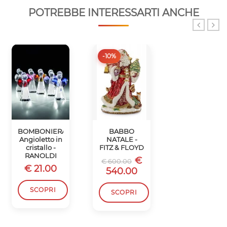
POTREBBE INTERESSARTI ANCHE
-10%
-10%
BOMBONIERA
BABBO
SCATOLA
Angioletto in
NATALE -
BABBO
cristallo -
FITZ & FLOYD
NATALE -
RANOLDI
FITZ & FLOYD
€
€ 600.00
€ 21.00
€
€ 450.00
540.00
405.00
SCOPRI
SCOPRI
SCOPRI