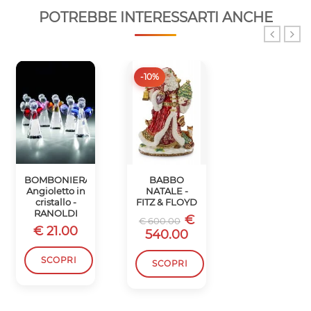
POTREBBE INTERESSARTI ANCHE
-10%
-10%
BOMBONIERA
BABBO
SCATOLA
Angioletto in
NATALE -
BABBO
cristallo -
FITZ & FLOYD
NATALE -
RANOLDI
FITZ & FLOYD
€
€ 600.00
€ 21.00
€
€ 450.00
540.00
405.00
SCOPRI
SCOPRI
SCOPRI