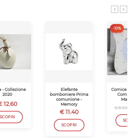
-10%
a - Collezione
Elefante
Cornice con F
2020
bomboniere Prima
Comunion
comunione -
Mandorl
€ 12.60
Memory
€ 
€ 6.00
€ 11.40
SCOPRI
SCOPR
SCOPRI