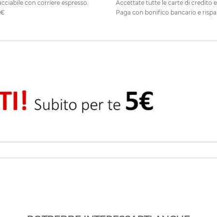
cciabile con corriere espresso.
Accettate tutte le carte di credito 
0€
Paga con bonifico bancario e rispa