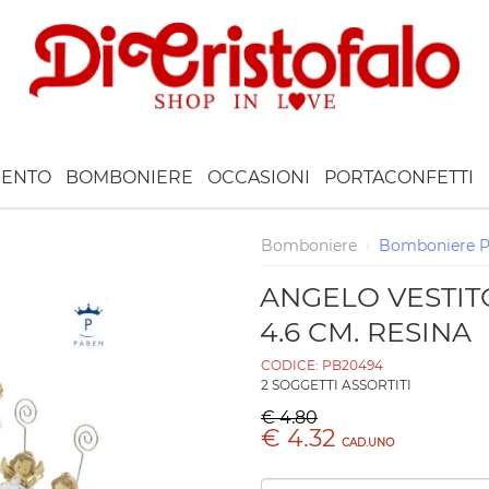
ENTO
BOMBONIERE
OCCASIONI
PORTACONFETTI
Bomboniere
›
Bomboniere 
ANGELO VESTIT
4.6 CM. RESINA
CODICE:
PB20494
2 SOGGETTI ASSORTITI
€ 4.80
€ 4.32
CAD.UNO