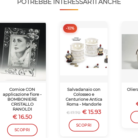
POTREBBE INTERESSARTI ANCHE
-10%
Cornice CON
Salvadanaio con
Olier
applicazione fiore -
Colosseo e
BOMBONIERE
Centurione Antica
CRISTALLO
Roma - Mandorle
RANOLDI
€ 15.93
€ 17.70
€ 16.50
SCOPRI
SCOPRI