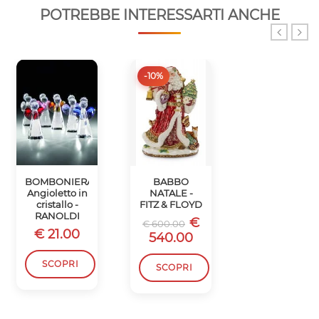
POTREBBE INTERESSARTI ANCHE
-10%
-10%
BOMBONIERA
BABBO
SCATOLA
Angioletto in
NATALE -
BABBO
cristallo -
FITZ & FLOYD
NATALE -
RANOLDI
FITZ & FLOYD
€
€ 600.00
€ 21.00
€
€ 450.00
540.00
405.00
SCOPRI
SCOPRI
SCOPRI