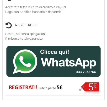
Accettate tutte le carte di credito e PayPal.
Paga con bonifico bancario e risparmia!
RESO FACILE
Restituisci senza spiegazioni.
Rimborso totale garantito.