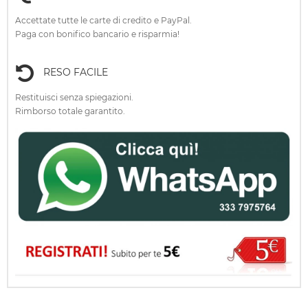
Accettate tutte le carte di credito e PayPal.
Paga con bonifico bancario e risparmia!
RESO FACILE
Restituisci senza spiegazioni.
Rimborso totale garantito.