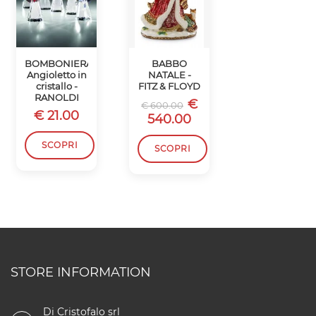
BOMBONIERA
BABBO
SCATOLA
Angioletto in
NATALE -
BABBO
cristallo -
FITZ & FLOYD
NATALE -
RANOLDI
FITZ & FLOYD
€
€ 600.00
€ 21.00
€
€ 450.00
540.00
405.00
SCOPRI
SCOPRI
SCOPRI
STORE INFORMATION
Di Cristofalo srl