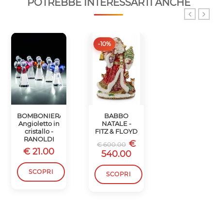
POTREBBE INTERESSARTI ANCHE
-10%
-10%
BOMBONIERA
BABBO
SCATOLA
Angioletto in
NATALE -
BABBO
cristallo -
FITZ & FLOYD
NATALE -
RANOLDI
FITZ & FLOYD
€
€ 600.00
€ 21.00
€
€ 450.00
540.00
405.00
SCOPRI
SCOPRI
SCOPRI