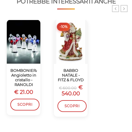
POTREBBE INTERESSARTI ANCHE
-10%
-10%
BOMBONIERA
BABBO
SCATOLA
Angioletto in
NATALE -
BABBO
cristallo -
FITZ & FLOYD
NATALE -
RANOLDI
FITZ & FLOYD
€
€ 600.00
€ 21.00
€
€ 450.00
540.00
405.00
SCOPRI
SCOPRI
SCOPRI