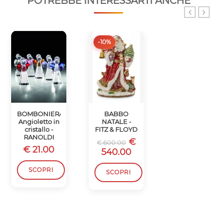
POTREBBE INTERESSARTI ANCHE
-10%
-10%
BOMBONIERA
BABBO
SCATOLA
Angioletto in
NATALE -
BABBO
cristallo -
FITZ & FLOYD
NATALE -
RANOLDI
FITZ & FLOYD
€
€ 600.00
€ 21.00
€
€ 450.00
540.00
405.00
SCOPRI
SCOPRI
SCOPRI