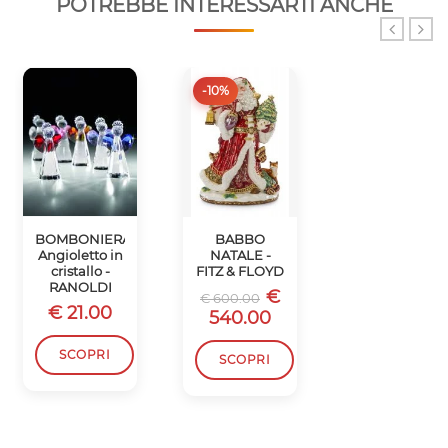
POTREBBE INTERESSARTI ANCHE
-10%
-10%
BOMBONIERA
BABBO
SCATOLA
Angioletto in
NATALE -
BABBO
cristallo -
FITZ & FLOYD
NATALE -
RANOLDI
FITZ & FLOYD
€
€ 600.00
€ 21.00
€
€ 450.00
540.00
405.00
SCOPRI
SCOPRI
SCOPRI