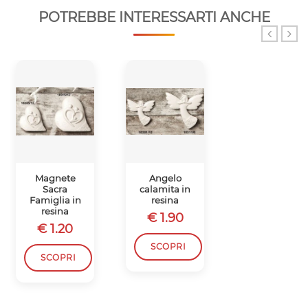
POTREBBE INTERESSARTI ANCHE
-5%
Magnete
Angelo
KOKESHI
Sacra
calamita in
CON
Famiglia in
resina
VENTAGLIO
resina
CREMA
€ 1.90
€ 1.20
€
€ 10.10
9.60
SCOPRI
SCOPRI
SCOPRI