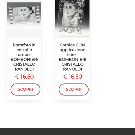
Portafoto in
Cornice CON
Cornice
cristallo
applicazione
portafoto in
rombo -
fiore -
cristallo
BOMBONIERA
BOMBONIERE
diamante -
CRISTALLO
CRISTALLO
RANOLDI
RANOLDI
RANOLDI
BOMBONIER
€ 16.50
€ 16.50
€ 20.60
SCOPRI
SCOPRI
SCOPRI