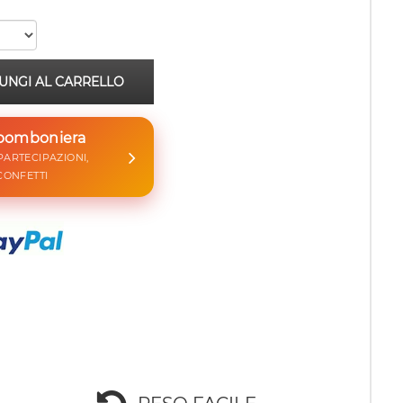
UNGI AL CARRELLO
 bomboniera
 PARTECIPAZIONI,
CONFETTI