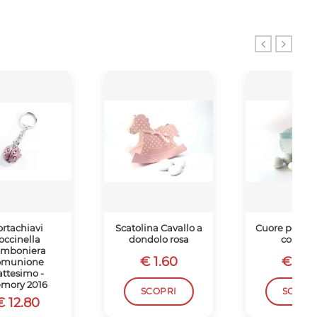
ortachiavi
Scatolina Cavallo a
Cuore portaco
occinella
dondolo rosa
con ors
mboniera
€ 1.60
€ 1.5
omunione
attesimo -
mory 2016
SCOPRI
SCOPR
€ 12.80