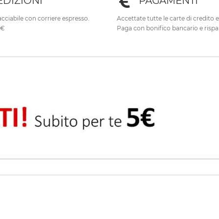
EDIZIONI
PAGAMENTI
cciabile con corriere espresso.
Accettate tutte le carte di credito 
0€
Paga con bonifico bancario e rispa