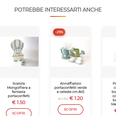
POTREBBE INTERESSARTI ANCHE
-29%
Scatola
Annaffiatoio
P
Mongolfiera a
portaconfetti verde
c
fantasia
e celeste cm.8x5
bo
portaconfetti
c
€ 1.20
€ 1.70
b
€ 1.50
Me
SCOPRI
SCOPRI