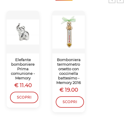
Elefante
Bomboniera
Bomboniera
bomboniere
termometro
orsetto porta
Prima
orsetto con
post-it
comunione -
coccinella
nascita
Memory
battesimo -
battesimo -
Memory 2016
Memory 2016
€ 11.40
€ 19.00
€ 18.50
SCOPRI
SCOPRI
SCOPRI