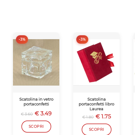
-3%
-3%
Scatolina in vetro
Scatolina
portaconfetti
portaconfetti libro
Laurea
€ 3.49
€ 3.60
€ 1.75
€ 1.80
SCOPRI
SCOPRI