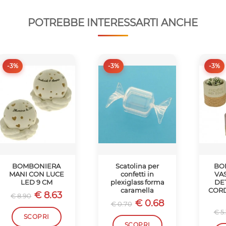
POTREBBE INTERESSARTI ANCHE
-3%
-3%
-3%
BOMBONIERA
Scatolina per
BO
MANI CON LUCE
confetti in
VA
LED 9 CM
plexiglass forma
DE
caramella
CORD
€ 8.63
€ 8.90
€ 0.68
€ 0.70
€ 5
SCOPRI
SCOPRI