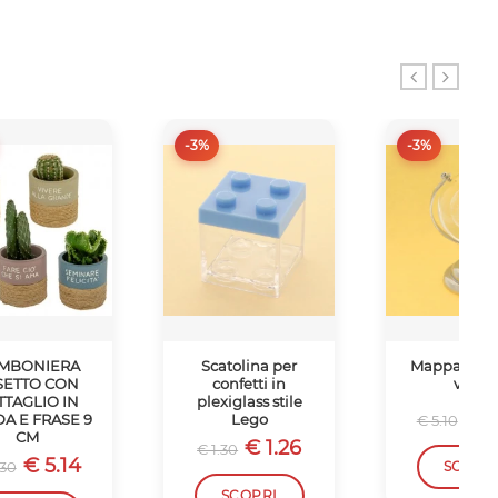
-3%
-3%
MBONIERA
Scatolina per
Mappamond
SETTO CON
confetti in
vetro
TTAGLIO IN
plexiglass stile
€ 4
A E FRASE 9
Lego
€ 5.10
CM
€ 1.26
€ 1.30
€ 5.14
.30
SCOPR
SCOPRI