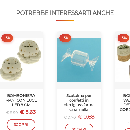
POTREBBE INTERESSARTI ANCHE
-3%
-3%
-3%
BOMBONIERA
Scatolina per
BO
MANI CON LUCE
confetti in
VA
LED 9 CM
plexiglass forma
DE
caramella
CORD
€ 8.63
€ 8.90
€ 0.68
€ 0.70
€ 5
SCOPRI
SCOPRI