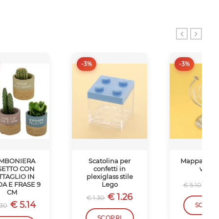
-3%
-3%
MBONIERA
Scatolina per
Mappamond
SETTO CON
confetti in
vetro
TTAGLIO IN
plexiglass stile
€ 4
A E FRASE 9
Lego
€ 5.10
CM
€ 1.26
€ 1.30
€ 5.14
.30
SCOPR
SCOPRI