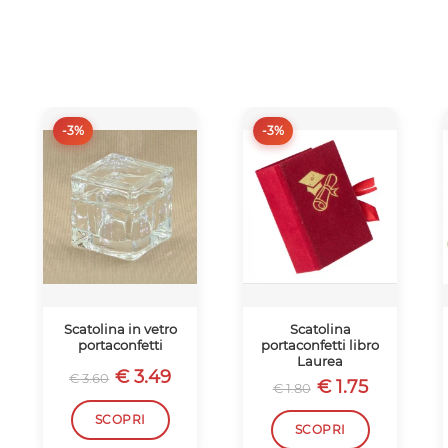
-3%
-3%
Scatolina in vetro
Scatolina
portaconfetti
portaconfetti libro
Laurea
€ 3.49
€ 3.60
€ 1.75
€ 1.80
SCOPRI
SCOPRI