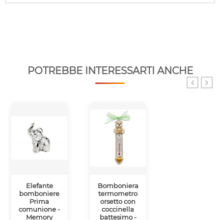
POTREBBE INTERESSARTI ANCHE
Elefante
Bomboniera
Bomboniera
bomboniere
termometro
orsetto porta
Prima
orsetto con
post-it
comunione -
coccinella
nascita
Memory
battesimo -
battesimo -