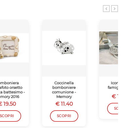
mboniera
Coccinella
Icona sac
afoto orsetto
bomboniere
famiglia c
ta battesimo -
comunione -
€ 10.4
mory 2016
Memory
€ 19.50
€ 11.40
SCOPR
SCOPRI
SCOPRI