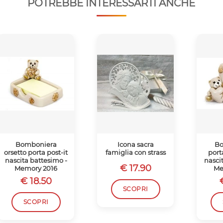
POTREBBE INTERESSARTI ANCHE
Bomboniera
Icona sacra
Bo
orsetto porta post-it
famiglia con strass
port
nascita battesimo -
nasci
€ 17.90
Memory 2016
Me
€ 18.50
SCOPRI
SCOPRI