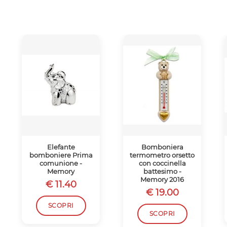
Elefante
Bomboniera
bomboniere Prima
termometro orsetto
comunione -
con coccinella
Memory
battesimo -
Memory 2016
€ 11.40
€ 19.00
SCOPRI
SCOPRI