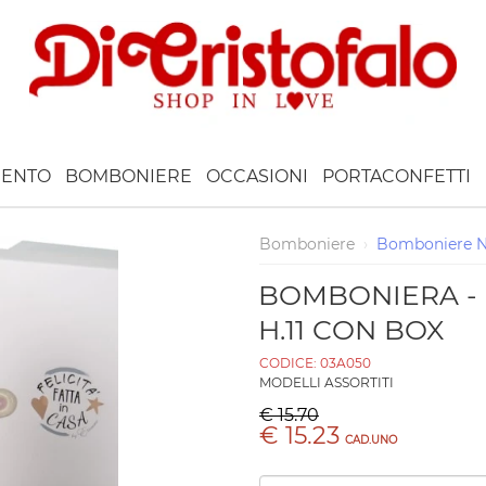
ENTO
BOMBONIERE
OCCASIONI
PORTACONFETTI
Bomboniere
›
Bomboniere N
BOMBONIERA - 
H.11 CON BOX
CODICE:
03A050
MODELLI ASSORTITI
€ 15.70
€ 15.23
CAD.UNO