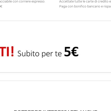
cciabile con corriere espresso.
Accettate tutte le carte di credito 
0€
Paga con bonifico bancario e rispa