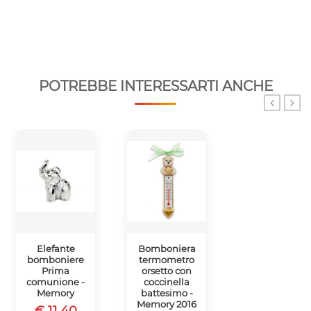
POTREBBE INTERESSARTI ANCHE
Elefante
Bomboniera
Bomboniera
bomboniere
termometro
orsetto porta
Prima
orsetto con
post-it
comunione -
coccinella
nascita
Memory
battesimo -
battesimo -
Memory 2016
Memory 2016
€ 11.40