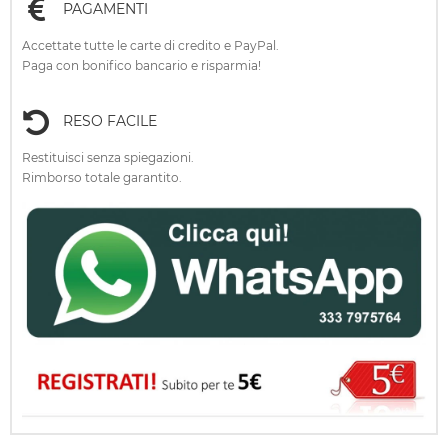
PAGAMENTI
Accettate tutte le carte di credito e PayPal.
Paga con bonifico bancario e risparmia!
RESO FACILE
Restituisci senza spiegazioni.
Rimborso totale garantito.