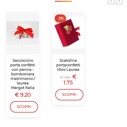
-3%
Saccoccino
Scatolina
Fiala in vetro
porta confetti
portaconfetti
con caduceo
con penna -
libro Laurea
sul tappo -
bomboniera
Bomboniera
€
€ 1.80
matrimonio /
laurea in
1.75
laurea
Farmacia e in
Margot Italia
Medicina
€ 9.20
€ 9.50
SCOPRI
SCOPRI
SCOPRI