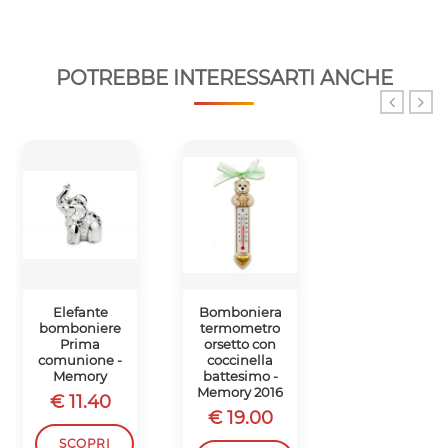
POTREBBE INTERESSARTI ANCHE
Elefante
Bomboniera
Bomboniera
bomboniere
termometro
orsetto porta
Prima
orsetto con
post-it
comunione -
coccinella
nascita
Memory
battesimo -
battesimo -
Memory 2016
Memory 2016
€ 11.40
€ 19.00
€ 18.50
SCOPRI