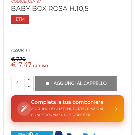
CODICE:
02A187
BABY BOX ROSA H.10,5
ETM
ASSORTITI
€ 7.70
€ 7.47
CAD.UNO
AGGIUNGI AL CARRELLO
Completa la tua bomboniera
AGGIUNGI BIGLIETTINI, PARTECIPAZIONI,
CONFEZIONAMENTO E CONFETTI