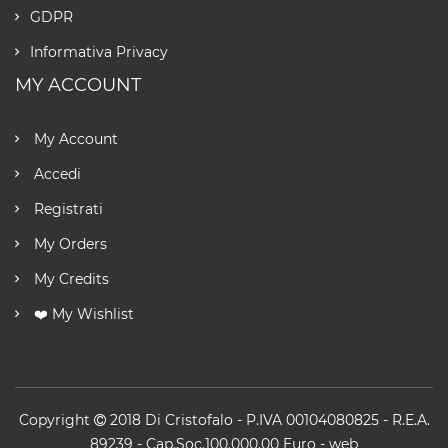
GDPR
Informativa Privacy
MY ACCOUNT
My Account
Accedi
Registrati
My Orders
My Credits
❤️ My Wishlist
Copyright
2018
Di Cristofalo
- P.IVA 00104080825 - R.E.A.
89239 - Cap.Soc.100.000,00 Euro -
web